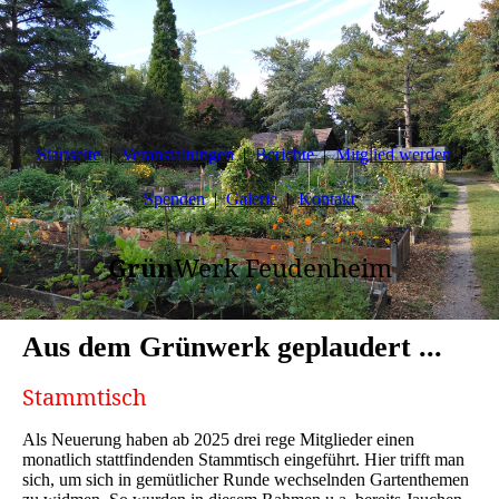
Startseite
Veranstaltungen
Berichte
Mitglied werden
Spenden
Galerie
Kontakt
Grün
Werk Feudenheim
Aus dem Grünwerk geplaudert ...
Stammtisch
Als Neuerung haben ab 2025 drei rege Mitglieder einen
monatlich stattfindenden Stammtisch eingeführt. Hier trifft man
sich, um sich in gemütlicher Runde wechselnden Gartenthemen