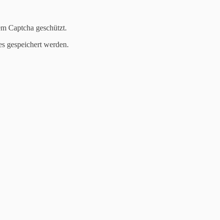
em Captcha geschützt.
es gespeichert werden.
ingeführt -
die Pilzzucht
. Gemeinsam haben wir Baumstämme mit Shii