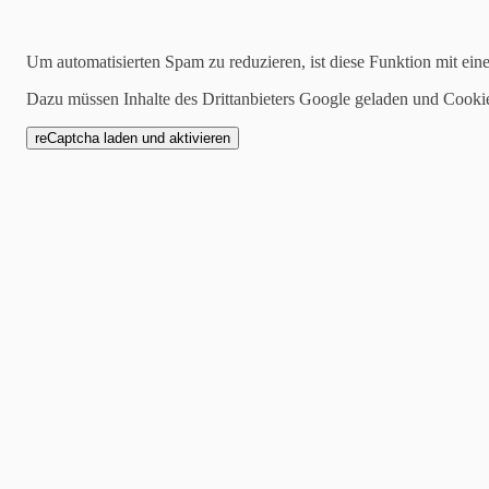
08.01.2023
Pflanzen oder Tiere? - Pilze!
Um automatisierten Spam zu reduzieren, ist diese Funktion mit ein
Dazu müssen Inhalte des Drittanbieters Google geladen und Cooki
Anfang Januar hat uns Till Ganser in eine neues Feld im GrünWerk e